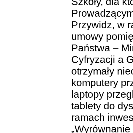
Szkoły, dla k
Prowadzącym
Przywidz, w 
umowy pomię
Państwa – Mi
Cyfryzacji a 
otrzymały nie
komputery prz
laptopy przeg
tablety do dy
ramach inwest
„Wyrównanie